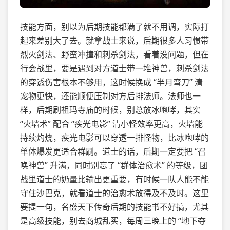
技能方面，别以为后期技能都满了就不用调，实际打
起来差别大了去。就拿战士来说，后期很多人习惯带
烈火剑法、野蛮冲撞和刺杀剑法，看着没问题，但在
行会战里，要是遇到对方道士带一堆神兽，刺杀剑法
的穿透伤害根本不够用，这时候换成 “半月弯刀” 清
宠物更快，还能顺便压制对方后排法师。法师也一
样，后期刷祖玛寺庙的时候，别总放冰咆哮，其实
“火墙术” 配合 “疾光电影” 清小怪效率更高，火墙能
持续灼烧，疾光电影可以穿透一排怪物，比冰咆哮的
单体爆发更适合群刷。道士的话，后期一定要把 “召
唤神兽” 升满，同时别忘了 “群体治愈术” 的等级，团
战里道士的奶量比输出更重要，有时候一队人能不能
守住沙巴克，就看道士的治愈术放得及不及时。这里
要提一句，名盛天下传奇后期的技能书不好搞，尤其
是高级技能，别去商城乱买，每周三晚上的 “地下夺