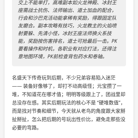
交上不能单打，高难副本如火龙神殿、冰封王
座需战士抗伤、法师输出、道士加血的配合，
行会和沙巴克活动能拿稀有奖励，得跟固定队
友磨合。副本攻略有技巧，火龙教主的火焰喷
射要躲、先清小怪，冰封王座法师换火系技
能，奖励按伤害排名，道士可抢最后一击。PK
要看操作和时机，各职业有对应打法，还得注
意地图环境，PK前检查背包药水和卷轴。
名盛天下传奇玩到后期，不少兄弟容易陷入迷茫
—— 装备好像够了，却打不动高级怪；元宝攒了一
堆，不知道花在哪才值；明明等级跟上了，团战里却
总没存在感。其实后期玩法的核心不是 “硬堆数值”，
而是找对节奏和细节，今天就从老鸟的角度跟大家掰
扯掰扯，怎么把后期的号玩出性价比，避免走那些没
必要的弯路。