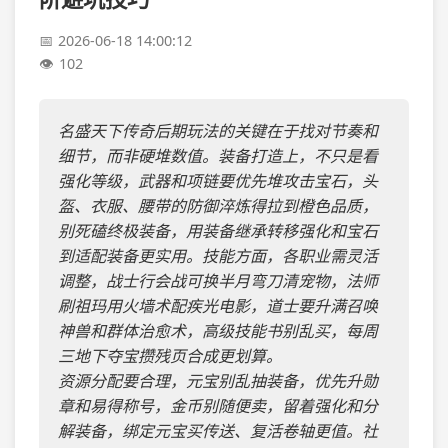
2026-06-18 14:00:12
102
名盛天下传奇后期玩法的关键在于找对节奏和
细节，而非硬堆数值。装备打造上，不只是看
强化等级，武器和项链要优先堆攻击宝石，头
盔、衣服、腰带的防御淬炼得拉到橙色品质，
别死磕终极装备，用装备继承转移强化和宝石
到适配装备更实用。技能方面，各职业需灵活
调整，战士行会战可换半月弯刀清宠物，法师
刷祖玛用火墙术配疾光电影，道士要升满召唤
神兽和群体治愈术，高级技能书别乱买，每周
三地下夺宝攒残页合成更划算。
资源分配要合理，元宝别乱抽装备，优先升勋
章和易得称号，金币别随便卖，留着强化和分
解装备，绑定元宝买传送、复活卷轴更值。社