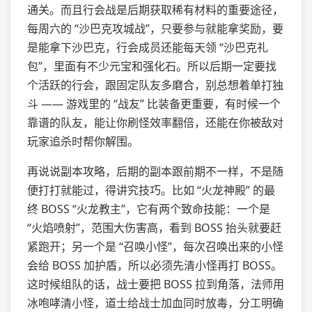
通关。而且行会战是后期获取稀有材料的重要途径，
每周六的 “沙巴克攻城战”，只要参与就能拿奖励，要
是能拿下沙巴克，行会成员还能每天领 “沙巴克礼
包”，里面有不少元宝和强化石。所以后期一定要找
个活跃的行会，跟固定队友多磨合，别总想着单打独
斗 —— 游戏里的 “战友” 比装备更重要，有时候一个
靠谱的队友，能让你刷怪效率翻倍，还能在你被敌对
玩家追杀时帮你解围。
再说说副本攻略，后期的副本跟前期不一样，不是随
便打打就能过，得讲究技巧。比如 “火龙神殿” 的最
终 BOSS “火龙教主”，它有两个致命技能：一个是
“火焰喷射”，范围大伤害高，看到 BOSS 抬头就要赶
紧跑开；另一个是 “召唤小怪”，每次召唤出来的小怪
会给 BOSS 加护盾，所以必须先清小怪再打 BOSS。
这时候组队的话，战士要把 BOSS 拉到角落，法师用
冰咆哮清小怪，道士给战士加血同时放毒，分工明确