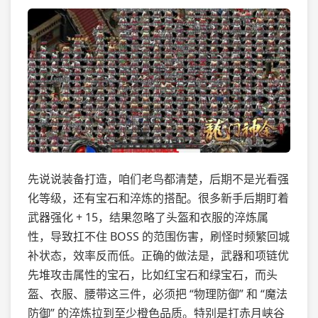
先说说装备打造，咱们老鸟都清楚，后期不是光看强
化等级，还有宝石和淬炼的搭配。很多新手后期盯着
武器强化 + 15，结果忽略了头盔和衣服的淬炼属
性，导致扛不住 BOSS 的范围伤害，刷怪时频繁回城
补状态，效率反而低。正确的做法是，武器和项链优
先堆攻击属性的宝石，比如红宝石和绿宝石，而头
盔、衣服、腰带这三件，必须把 “物理防御” 和 “魔法
防御” 的淬炼拉到至少橙色品质。特别是打赤月峡谷