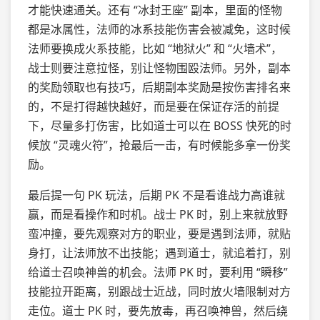
才能快速通关。还有 “冰封王座” 副本，里面的怪物
都是冰属性，法师的冰系技能伤害会被减免，这时候
法师要换成火系技能，比如 “地狱火” 和 “火墙术”，
战士则要注意拉怪，别让怪物围殴法师。另外，副本
的奖励领取也有技巧，后期副本奖励是按伤害排名来
的，不是打得越快越好，而是要在保证存活的前提
下，尽量多打伤害，比如道士可以在 BOSS 快死的时
候放 “灵魂火符”，抢最后一击，有时候能多拿一份奖
励。
最后提一句 PK 玩法，后期 PK 不是看谁战力高谁就
赢，而是看操作和时机。战士 PK 时，别上来就放野
蛮冲撞，要先观察对方的职业，要是遇到法师，就贴
身打，让法师放不出技能；遇到道士，就追着打，别
给道士召唤神兽的机会。法师 PK 时，要利用 “瞬移”
技能拉开距离，别跟战士近战，同时放火墙限制对方
走位。道士 PK 时，要先放毒，再召唤神兽，然后绕