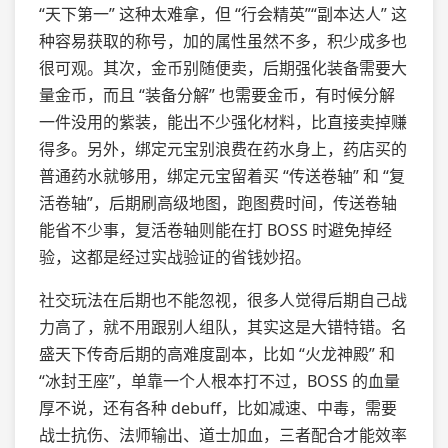
“天下第一” 这种太难拿，但 “行会精英”“副本达人” 这
种容易获取的称号，加的属性虽然不多，积少成多也
很可观。其次，金币别随便卖，后期强化装备需要大
量金币，而且 “装备分解” 也需要金币，有时候分解
一件没用的紫装，能出不少强化材料，比直接卖掉赚
得多。另外，绑定元宝别浪费在药水身上，药店买的
普通药水就够用，绑定元宝留着买 “传送卷轴” 和 “复
活卷轴”，后期刷高级地图，跑图费时间，传送卷轴
能省不少事，复活卷轴则能在打 BOSS 时避免掉经
验，这都是经过实战验证的省钱妙招。
社交玩法在后期也不能忽视，很多人觉得后期自己战
力高了，就不用跟别人组队，其实这是大错特错。名
盛天下传奇后期的高难度副本，比如 “火龙神殿” 和
“冰封王座”，单靠一个人根本打不过，BOSS 的血量
厚不说，还有各种 debuff，比如减速、中毒，需要
战士抗伤、法师输出、道士加血，三者配合才能效率