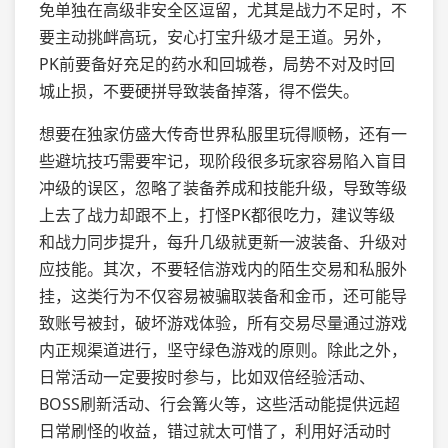
免单独在高级非安全区逗留，尤其是战力不足时，不
要主动挑衅高玩，安心打宝升级才是王道。另外，
PK前要备好充足的药水和回城卷，局势不对及时回
城止损，不要硬拼导致装备掉落，得不偿失。
想要在独家仿盛大传奇世界私服里玩得顺畅，还有一
些避坑技巧需要牢记，现阶段很多玩家容易陷入盲目
冲级的误区，忽略了装备养成和技能升级，导致等级
上去了战力却跟不上，打怪PK都很吃力，建议等级
和战力同步提升，每升几级就更新一波装备、升级对
应技能。其次，不要轻信游戏内的陌生交易和私服外
挂，这类行为不仅容易被骗取装备和金币，还可能导
致账号被封，破坏游戏体验，所有交易尽量通过游戏
内正规渠道进行，坚守绿色游戏的原则。除此之外，
日常活动一定要按时参与，比如双倍经验活动、
BOSS刷新活动、行会篝火等，这些活动能提供远超
日常刷怪的收益，错过就太可惜了，利用好活动时