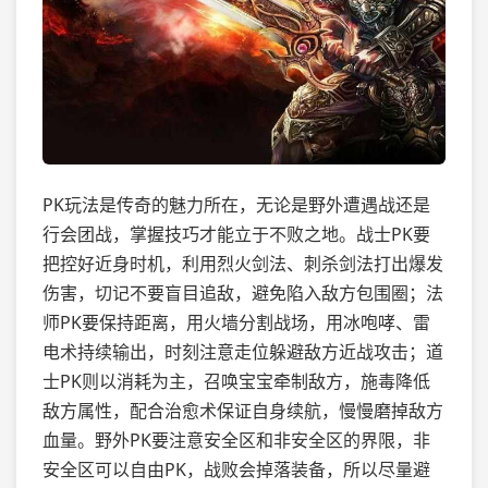
PK玩法是传奇的魅力所在，无论是野外遭遇战还是
行会团战，掌握技巧才能立于不败之地。战士PK要
把控好近身时机，利用烈火剑法、刺杀剑法打出爆发
伤害，切记不要盲目追敌，避免陷入敌方包围圈；法
师PK要保持距离，用火墙分割战场，用冰咆哮、雷
电术持续输出，时刻注意走位躲避敌方近战攻击；道
士PK则以消耗为主，召唤宝宝牵制敌方，施毒降低
敌方属性，配合治愈术保证自身续航，慢慢磨掉敌方
血量。野外PK要注意安全区和非安全区的界限，非
安全区可以自由PK，战败会掉落装备，所以尽量避