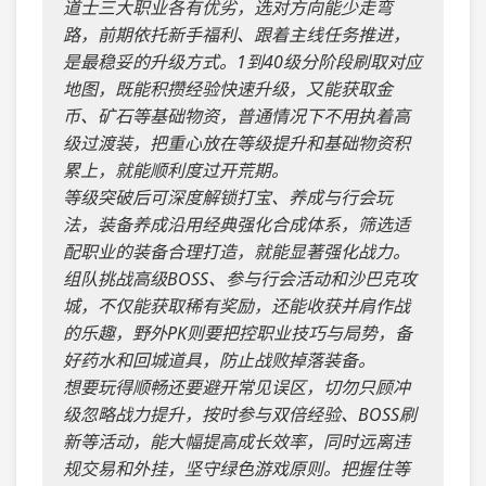
道士三大职业各有优劣，选对方向能少走弯
路，前期依托新手福利、跟着主线任务推进，
是最稳妥的升级方式。1到40级分阶段刷取对应
地图，既能积攒经验快速升级，又能获取金
币、矿石等基础物资，普通情况下不用执着高
级过渡装，把重心放在等级提升和基础物资积
累上，就能顺利度过开荒期。
等级突破后可深度解锁打宝、养成与行会玩
法，装备养成沿用经典强化合成体系，筛选适
配职业的装备合理打造，就能显著强化战力。
组队挑战高级BOSS、参与行会活动和沙巴克攻
城，不仅能获取稀有奖励，还能收获并肩作战
的乐趣，野外PK则要把控职业技巧与局势，备
好药水和回城道具，防止战败掉落装备。
想要玩得顺畅还要避开常见误区，切勿只顾冲
级忽略战力提升，按时参与双倍经验、BOSS刷
新等活动，能大幅提高成长效率，同时远离违
规交易和外挂，坚守绿色游戏原则。把握住等