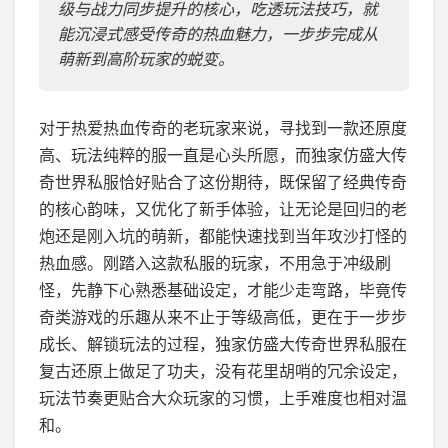
级与战力同步提升的核心，吃透玩法技巧，就
能沉浸式感受传奇的热血魅力，一步步完成从
萌新到高阶玩家的蜕变。
对于热爱热血传奇的老玩家来说，寻找到一款还原度
高、玩法纯粹的服一直是心头所愿，而独家仿盛大传
奇世界私服恰好贴合了这份期待，既保留了经典传奇
的核心韵味，又优化了新手体验，让无论是回归的老
炮还是刚入坑的萌新，都能快速找到当年攻沙打怪的
热血感。刚踏入这款私服的玩家，不用急于冲级刷
怪，先静下心熟悉基础设定，才能少走弯路，毕竟传
奇类游戏的乐趣从来不止于等级高低，更在于一步步
成长、解锁玩法的过程，独家仿盛大传奇世界私服在
复古还原上做足了功夫，没有花里胡哨的冗余设定，
玩法节奏更贴合大众玩家的习惯，上手难度也相对温
和。