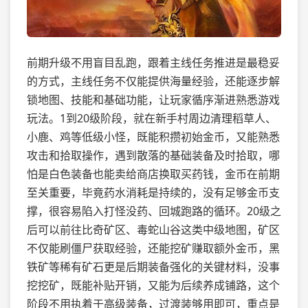
前期升级不用盲目乱跑，跟着主线任务推进是最稳妥
的方式，主线任务不仅能提供海量经验，还能逐步解
锁地图、技能和基础功能，让玩家循序渐进熟悉游戏
玩法。1到20级阶段，就在新手村周边清理稻草人、
小鹿、鸡等低级小怪，既能积攒初始金币，又能熟悉
攻击和拾取操作，遇到散落的基础装备及时拾取，哪
怕是白色装备也能卖给商店换取买药钱，金币在前期
至关重要，毕竟药水消耗是持续的，没有足够金币支
撑，很容易陷入打怪没药、回城跑路的循环。20级之
后可以前往比奇矿区、毒蛇山谷这类中级地图，矿区
不仅能刷僵尸获取经验，还能挖矿赚取额外金币，黑
铁矿等稀有矿石更是后期装备强化的关键材料，没事
挖挖矿，既能补贴开销，又能为后续养成铺路，这个
阶段不用执着于高级装备，过渡装够用即可，重点是