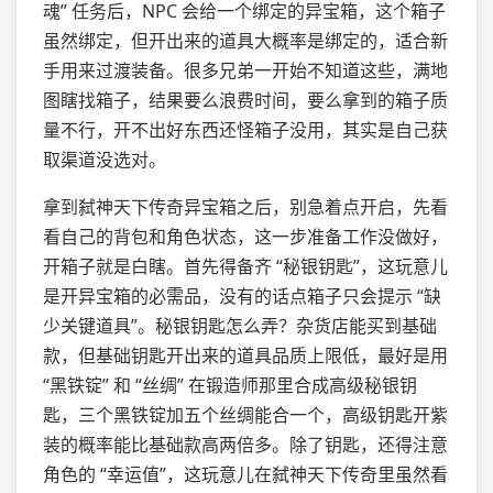
魂” 任务后，NPC 会给一个绑定的异宝箱，这个箱子
虽然绑定，但开出来的道具大概率是绑定的，适合新
手用来过渡装备。很多兄弟一开始不知道这些，满地
图瞎找箱子，结果要么浪费时间，要么拿到的箱子质
量不行，开不出好东西还怪箱子没用，其实是自己获
取渠道没选对。
拿到弑神天下传奇异宝箱之后，别急着点开启，先看
看自己的背包和角色状态，这一步准备工作没做好，
开箱子就是白瞎。首先得备齐 “秘银钥匙”，这玩意儿
是开异宝箱的必需品，没有的话点箱子只会提示 “缺
少关键道具”。秘银钥匙怎么弄？杂货店能买到基础
款，但基础钥匙开出来的道具品质上限低，最好是用
“黑铁锭” 和 “丝绸” 在锻造师那里合成高级秘银钥
匙，三个黑铁锭加五个丝绸能合一个，高级钥匙开紫
装的概率能比基础款高两倍多。除了钥匙，还得注意
角色的 “幸运值”，这玩意儿在弑神天下传奇里虽然看