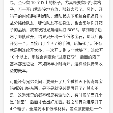
包，至少留 10 个以上的格子，尤其是要留出行装格
子，万一开出紫装没地方放，那就太亏了。另外，开
箱子的时候最好别组队，组队状态下系统会把道具收
益分摊给队友，哪怕队友不在身边，也会影响你开箱
子的品质，我有次跟兄弟组队打 BOSS，拿到箱子后
忘了退队就开，结果只开出一个低级宝石，退队后再
开另一个，直接出了个 + 7 的手镯，后悔死了。还有
就是别连续开太多，一次开 3 到 5 个就够了，连续开
10 个以上，系统会判定你 “过度获取”，后面的箱子
基本都是垃圾，不如隔半小时再开，这样能保持高收
益的概率。
可能还有兄弟会问，要是开了几个弑神天下传奇异宝
箱都没出好东西，是不是就没必要再开了？其实不
是，这游戏里的概率都是有波动的，有时候前面几个
是 “铺垫”，后面才会出好东西。我之前有次连续开了
4 个箱子，全是药水和低级材料，差点就把最后一个