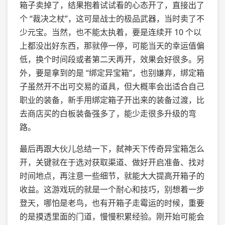
箱子卖掉了，结果抱着试试看的心态开了，直接出了
个 “裁决之杖”，这可是战士的极品武器，当时卖了不
少元宝。当然，也不能太执着，要是连续开 10 个以
上都没出好东西，那就停一停，可能当天的幸运值偏
低，换个时间段或者第二天再开，效果会好很多。另
外，要是拿到的是 “绑定异宝箱”，也别嫌弃，绑定箱
子虽然开不出可交易的道具，但大概率会出适合自己
职业的装备，新手用绑定箱子开出来的装备过渡，比
去商店买的白板装备强多了，能少走很多升级的弯
路。
最后再跟大伙儿总结一下，弑神天下传奇异宝箱怎么
开，关键就在于选对获取渠道、做好开启准备、找对
时间地点，再注意一些细节，就能大大提高开箱子的
收益。这游戏玩的就是一个耐心和技巧，别想着一步
登天，哪怕是老鸟，也有开箱子走霉运的时候，重要
的是摸透里面的门道，慢慢积累经验。刚开始可能会