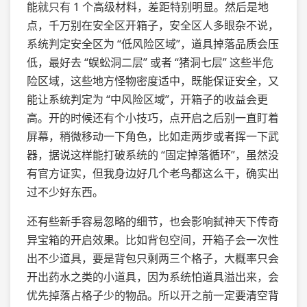
能就只有 1 个高级材料，差距特别明显。然后是地
点，千万别在安全区开箱子，安全区人多眼杂不说，
系统判定安全区为 “低风险区域”，道具掉落品质会压
低，最好去 “蜈蚣洞二层” 或者 “猪洞七层” 这些半危
险区域，这些地方怪物密度适中，既能保证安全，又
能让系统判定为 “中风险区域”，开箱子的收益会更
高。开的时候还有个小技巧，点开启之后别一直盯着
屏幕，稍微移动一下角色，比如走两步或者挥一下武
器，据说这样能打破系统的 “固定掉落循环”，虽然没
有官方证实，但我身边好几个老鸟都这么干，确实出
过不少好东西。
还有些新手容易忽略的细节，也会影响弑神天下传奇
异宝箱的开启效果。比如背包空间，开箱子会一次性
出不少道具，要是背包只剩两三个格子，大概率只会
开出药水之类的小道具，因为系统怕道具溢出来，会
优先掉落占格子少的物品。所以开之前一定要清空背