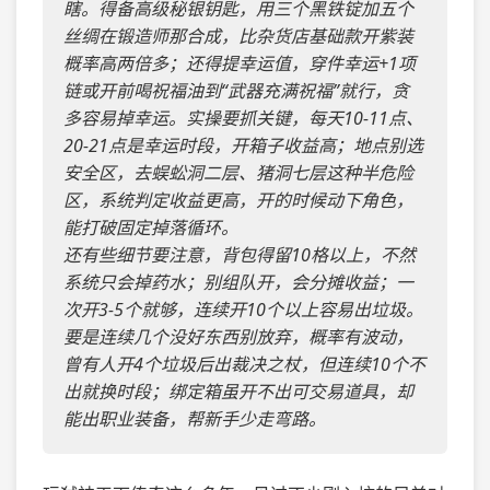
瞎。得备高级秘银钥匙，用三个黑铁锭加五个
丝绸在锻造师那合成，比杂货店基础款开紫装
概率高两倍多；还得提幸运值，穿件幸运+1项
链或开前喝祝福油到“武器充满祝福”就行，贪
多容易掉幸运。实操要抓关键，每天10-11点、
20-21点是幸运时段，开箱子收益高；地点别选
安全区，去蜈蚣洞二层、猪洞七层这种半危险
区，系统判定收益更高，开的时候动下角色，
能打破固定掉落循环。
还有些细节要注意，背包得留10格以上，不然
系统只会掉药水；别组队开，会分摊收益；一
次开3-5个就够，连续开10个以上容易出垃圾。
要是连续几个没好东西别放弃，概率有波动，
曾有人开4个垃圾后出裁决之杖，但连续10个不
出就换时段；绑定箱虽开不出可交易道具，却
能出职业装备，帮新手少走弯路。