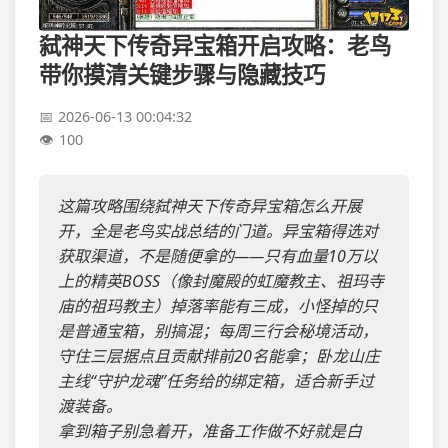
弑神天下传奇异宝箱开启攻略：老鸟
带你摸清关键步骤与隐藏技巧
2026-06-13 00:04:32
100
这篇攻略围绕弑神天下传奇异宝箱怎么开展
开，全是老鸟实战总结的门道。异宝箱得选对
获取渠道，不是随便拿的——只有血量10万以
上的精英BOSS（像封魔殿的虹魔教主、祖玛寺
庙的祖玛教主）掉落率能有三成，小怪掉的只
是普通宝箱，别搞混；每周三行会秘境活动，
守住三层据点且贡献排前20名能拿；卧龙山庄
主线“守护龙魂”任务给的绑定箱，适合新手过
渡装备。
拿到箱子别急着开，准备工作做不好就是白